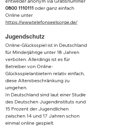
entweder anonym via Gratisnummer 
0800 1110111
 oder ganz einfach 
Online unter 
https://www.telefonseelsorge.de/
Jugendschutz
Online-Glücksspiel ist in Deutschland 
für Minderjährige unter 18 Jahren 
verboten. Allerdings ist es für 
Betreiber von Online-
Glücksspielanbietern relativ einfach, 
diese Altersbeschränkung zu 
umgehen.
In Deutschland sind laut einer Studie 
des Deutschen Jugendinstituts rund 
15 Prozent der Jugendlichen 
zwischen 14 und 17 Jahren schon 
einmal online gespielt.