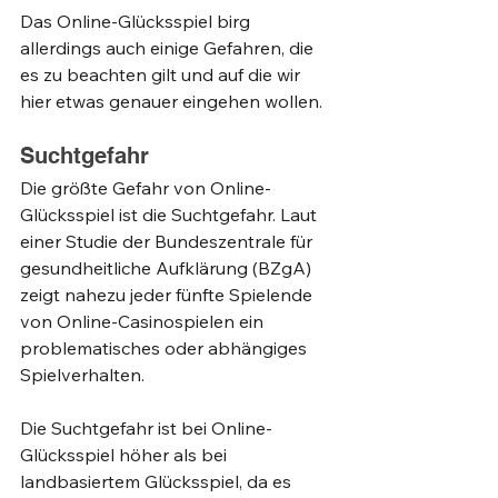
Das Online-Glücksspiel birg 
allerdings auch einige Gefahren, die 
es zu beachten gilt und auf die wir 
hier etwas genauer eingehen wollen.
Suchtgefahr
Die größte Gefahr von Online-
Glücksspiel ist die Suchtgefahr. Laut 
einer Studie der Bundeszentrale für 
gesundheitliche Aufklärung (BZgA) 
zeigt nahezu jeder fünfte Spielende 
von Online-Casinospielen ein 
problematisches oder abhängiges 
Spielverhalten.
Die Suchtgefahr ist bei Online-
Glücksspiel höher als bei 
landbasiertem Glücksspiel, da es 